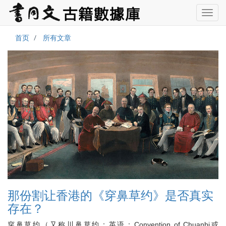
首页
所有文章
那份割让香港的《穿鼻草约》是否真实
存在？
穿鼻草约（又称川鼻草约；英语：Convention of Chuanbi或