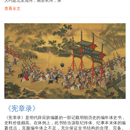
大约是北至清河，南至长河，东
查看全文
《宪章录》
《宪章录》是明代薛应旂编纂的一部记载明朝历史的编年体史书，
史料价值颇高。在体例上，此书恰当汲取纪传体、纪事本末体的编
纂优点，克服编年体之不足，充分保证全书结构的合理、完备。