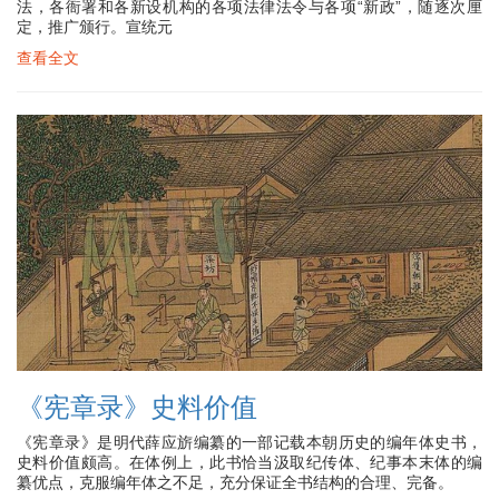
法，各衙署和各新设机构的各项法律法令与各项“新政”，随逐次厘
定，推广颁行。宣统元
查看全文
《宪章录》史料价值
《宪章录》是明代薛应旂编纂的一部记载本朝历史的编年体史书，
史料价值颇高。在体例上，此书恰当汲取纪传体、纪事本末体的编
纂优点，克服编年体之不足，充分保证全书结构的合理、完备。