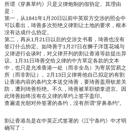
所谓《穿鼻草约》只是义律炮制的假协定。其理由
是：
第一，从1841年1月20日以前中英双方交涉的照会中
可以看出，琦善多次拒绝义律割让土地的要求，根本
没有达成什么协定。
第二，再从1月21日以后的交涉文书看，琦善也没有
签订什么协定。如琦善于1月27日在狮子洋莲花城与
义律进行会谈时，对义律开列的割让香港等款提出异
议。1月31日琦善交给义律的中方草定各款的文本
中，也只是允准香港一处（而非全岛）为寄居贸易之
所（而非割让）。2月13日义律将他自己拟定的有割
让香港内容的条约文本送交琦善，要琦善盖用钦差关
防，遭到琦善拒绝。不久，琦善被革职锁拿进京。因
此琦善始终没有在义律的草约上签字盖印。
查遍道光朝对外签署的条约，没有所谓“穿鼻条约”。
割让香港岛是在中英正式签署的《江宁条约》中才明
确写了：