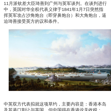
11月派钦差大臣琦善到广州与英军谈判。在谈判进行
中，英国对华全权代表义律于1841年1月7日突然指
挥英军攻占沙角炮台（即穿鼻炮台）和大角炮台，逼
迫琦善接受英方的议和条件。
中英双方代表拟就这项草约，主要内容是：香港本岛
及其港口割让与英国，但中国得在香港设关收税；