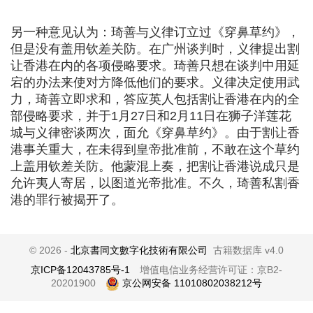
另一种意见认为：琦善与义律订立过《穿鼻草约》，
但是没有盖用钦差关防。在广州谈判时，义律提出割
让香港在内的各项侵略要求。琦善只想在谈判中用延
宕的办法来使对方降低他们的要求。义律决定使用武
力，琦善立即求和，答应英人包括割让香港在内的全
部侵略要求，并于1月27日和2月11日在狮子洋莲花
城与义律密谈两次，面允《穿鼻草约》。由于割让香
港事关重大，在未得到皇帝批准前，不敢在这个草约
上盖用钦差关防。他蒙混上奏，把割让香港说成只是
允许夷人寄居，以图道光帝批准。不久，琦善私割香
港的罪行被揭开了。
© 2026 -
北京書同文數字化技術有限公司
古籍数据库 v4.0
京ICP备12043785号-1
增值电信业务经营许可证：京B2-
20201900
京公网安备 11010802038212号