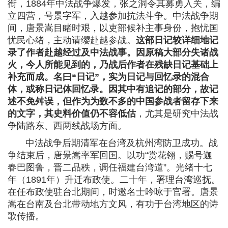
衔，1884年中法战争爆发，张之洞令其募勇入关，编
立四营，号景字军，入越参加抗法斗争。中法战争期
间，唐景嵩目睹时艰，以吏部候补主事身份，抱忧国
忧民心绪，主动请缨赴越参战。
这部日记较详细地记
录了作者赴越经过及中法战事。因原稿大部分失诸战
火，今人所能见到的，乃战后作者在残缺日记基础上
补充而成。名曰“日记”，实为日记与回忆录的混合
体，或称日记体回忆录。因其中有追记的部分，故记
述不免舛误，但作为为数不多的中国参战者留存下来
的文字，其史料价值仍不容低估
，尤其是研究中法战
争陆路东、西两线战场方面。
中法战争后期清军在台湾及杭州湾防卫成功。战
争结束后，唐景嵩率军回国。以功“赏花翎，赐号迦
春巴图鲁，晋二品秩，调任福建台湾道”。光绪十七
年（1891年）升迁布政使。二十年，署理台湾巡抚。
在任布政使驻台北期间，时邀名士吟咏于官署。唐景
嵩在台南及台北带动地方文风，有功于台湾地区的诗
歌传播。