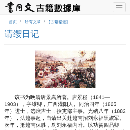
首页
所有文章
[古籍精选]
请缨日记
该书为晚清唐景嵩所著。唐景崧（1841—
1903），字维卿，广西灌阳人。同治四年（1865
年）进士，选庶吉士，授吏部主事。光绪八年（1882
年），法越事起，自请出关赴越南招刘永福黑旗军。
次年，抵越南保胜，劝刘永福内附。以功赏四品卿