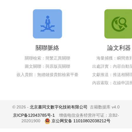
關聯脈絡
論文利器
關聯檢索：簡繁正異關聯
海量捕獲：瞬間查
圖文關聯：與原版頁關聯
出處詳實：內容自動
嵌入貴館：無縫鏈接貴館檢索平臺
文獻推送：推送相關
內容索取：在線申請
© 2026 -
北京書同文數字化技術有限公司
古籍数据库 v4.0
京ICP备12043785号-1
增值电信业务经营许可证：京B2-
20201900
京公网安备 11010802038212号