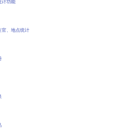
统计功能
注官、地点统计
册
果
品